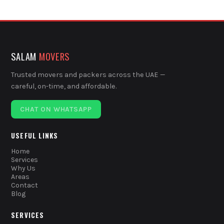
SALAM
MOVERS
Trusted movers and packers across the UAE —
careful, on-time, and affordable.
CHAT ON WHATSAPP
USEFUL LINKS
Home
Services
Why Us
Areas
Contact
Blog
SERVICES