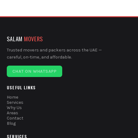
SALAM
MOVERS
Trusted movers and packers across the UAE —
careful, on-time, and affordable.
CHAT ON WHATSAPP
USEFUL LINKS
Home
Services
Why Us
Areas
Contact
Blog
SERVICES