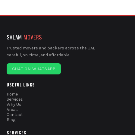
SALAM
MOVERS
Trusted movers and packers across the UAE —
careful, on-time, and affordable.
CHAT ON WHATSAPP
USEFUL LINKS
Home
Services
Why Us
Areas
Contact
Blog
SERVICES