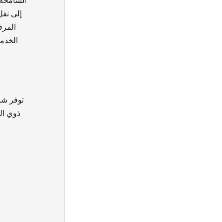
الشامخة 
إلى نقل
المرف
الخدما
توفر شر
ذوي ال