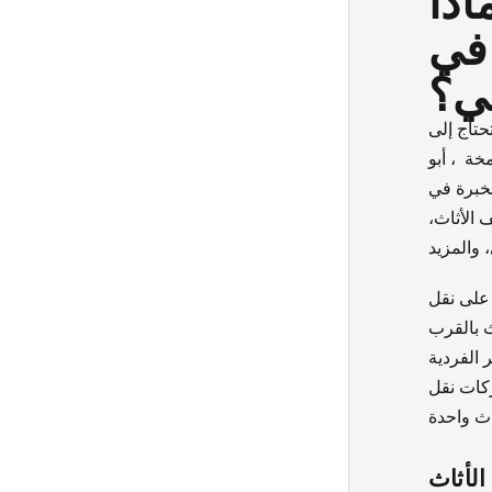
 في
ي؟
حتاج إلى
خة ، أبو
لخبرة في
 الأثاث،
على نقل
ث بالقرب
 الفردية
ركات نقل
الأثاث