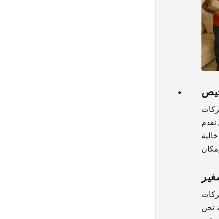
خيص
ركات
 نقدم
خالية
غير
شركات
. نحن