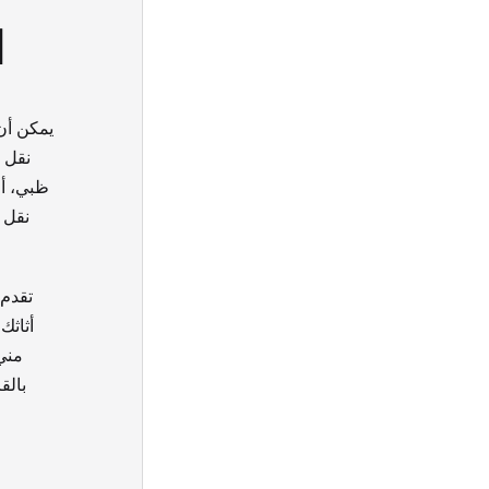
ا
يمكن أن
نقل 
ظبي، أف
نقل 
تقدم
أثاثك
مني،
بالق