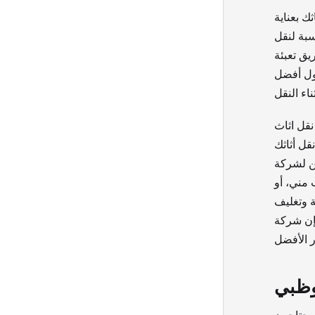
ك بعناية
سبة لنقل
يق تعبئة
حول أفضل
نقل اثاث
قل أثاثك
كن لشركة
 مني، أو
ة وتغليف
فإن شركة
وظبي