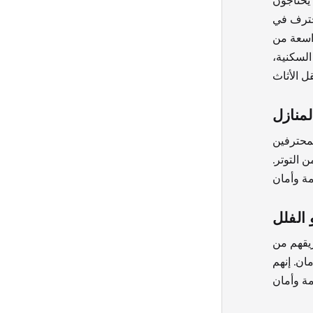
يحتاجون
محترف في
واسعة من
السكنية،
منازل
محترفين
 التوتر.
الفلل
ريقهم من
ان. إنهم