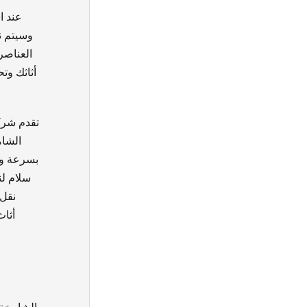
عند ا
وسيتم ن
العناصر
أثاثك وت
تقدم شرك
الشام
بسرعة وأ
سلام لن
نقل 
أثاث