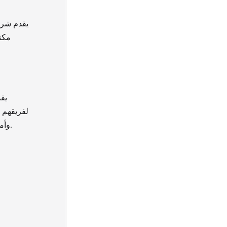
يقدم شرك
مكت
يق
لفريقهم 
وأمان. إنهم يستخدمون أحدث المعدات والتقنيات لضمان نقل متعلقاتك بأمان وأمان.