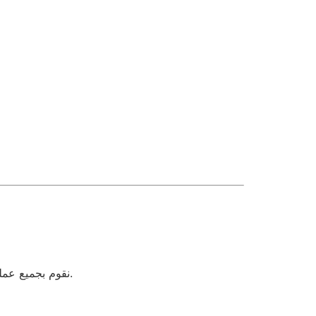
نقوم بجميع عمليات النقل داخل منطقة ابوقرية ومحيطها باستخدام سيارات مكيّفة ومجهزة بالكامل لضمان سلامة العفش وسرعة التسليم.