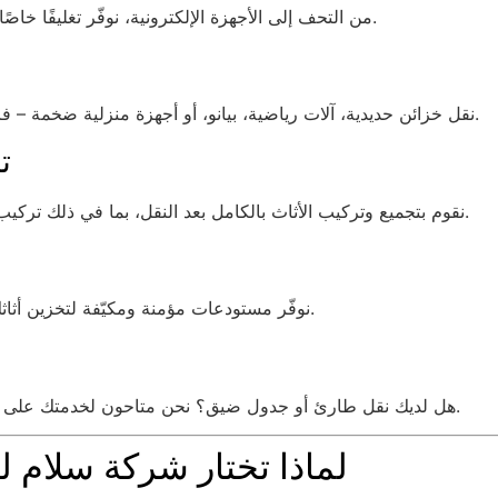
من التحف إلى الأجهزة الإلكترونية، نوفّر تغليفًا خاصًا ومعزولًا يضمن الحماية الكاملة أثناء التحميل والتفريغ.
نقل خزائن حديدية، آلات رياضية، بيانو، أو أجهزة منزلية ضخمة – فريقنا مدرّب على التعامل مع هذه القطع بكفاءة وأمان.
ت
نقوم بتجميع وتركيب الأثاث بالكامل بعد النقل، بما في ذلك تركيب الستائر، خزائن الحائط، الشاشات، والمطابخ الجاهزة.
نوفّر مستودعات مؤمنة ومكيّفة لتخزين أثاثك أو مقتنياتك لفترات قصيرة أو طويلة، حسب الحاجة.
هل لديك نقل طارئ أو جدول ضيق؟ نحن متاحون لخدمتك على مدار الساعة، طوال أيام الأسبوع، في ابوقرية – العين.
لماذا تختار شركة سلام ل