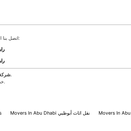
اتصل بنا الآن أو راسلنا عبر صفحة التواصل للحجز أو الاستفسار:
راب
راب
شركة سلام لنقل الأثاث – لأن راحتك تبدأ من أول خطوة نقل.
خدمة موثوقة، أسعار مناسبة، واحترافية في كل تفصيلة.
Movers In Abu Dhabi نقل اثاث أبوظبي
s