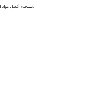
نستخدم أفضل مواد التغليف: كراتين مزدوجة، أغلفة فقاعية، بطانيات حماية، وشرائط تثبيت قوية لحماية الأثاث من الخدوش أو الضرر أثناء النقل.