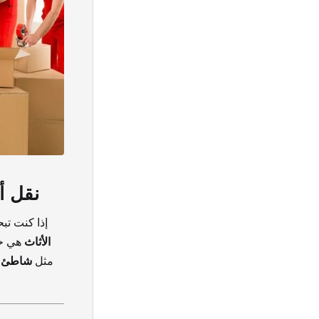
نقل أ
إذا كنت تب
الأثاث
هي خي
مثل
شاطئ ا