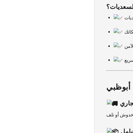
السعديات؟
أبوظبي
جاري
امل