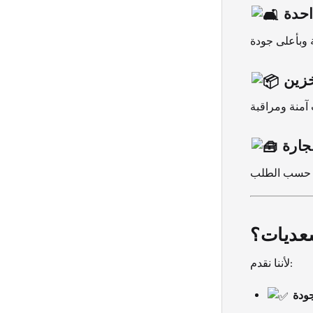
حدة
زين
جارة
سعديات؟
لأننا نقدم:
جودة