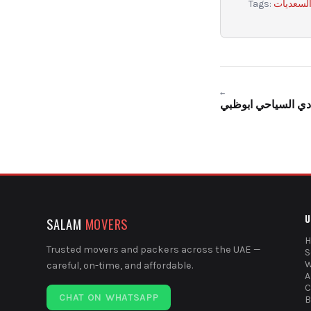
لسعديات
Tags:
←
ادي السياحي ابوظبي
U
SALAM
MOVERS
Trusted movers and packers across the UAE —
S
W
careful, on-time, and affordable.
A
C
CHAT ON WHATSAPP
B