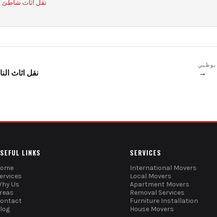
نقل أثاث شاطئ ا
بوظبي
→
نقل اثاث الن
SEFUL LINKS
SERVICES
Home
International Movers
ervices
Local Movers
hy Us
Apartment Movers
reas
Removal Services
ontact
Furniture Installation
log
House Movers