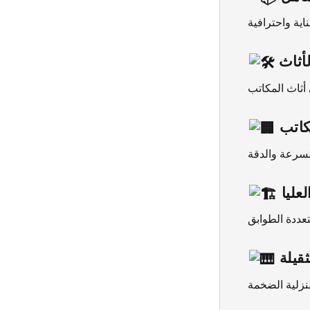
أثاث
كاتب
عليا
قيلة