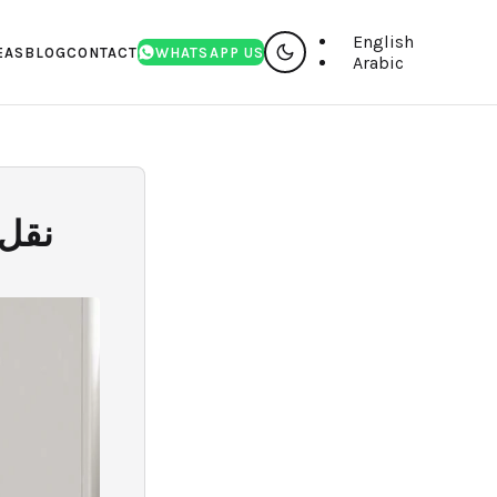
English
EAS
BLOG
CONTACT
WHATSAPP US
Arabic
نقل 