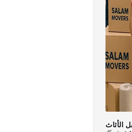
ل الأثاث
ث
هي شريكك