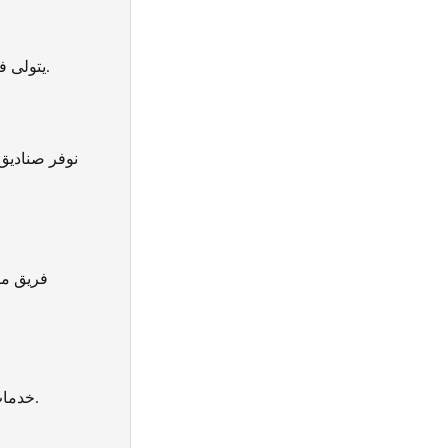
يتولى فريقنا الفني عمليات التجميع والتفكيك باستخدام أدوات دقيقة لضمان عدم حدوث تلف.
نوفر صناديق
فريق مت
خدمات مناسبة للبنايات متعددة الطوابق مع توفير مصاعد خاصة أو معدات رفع عند الحاجة.