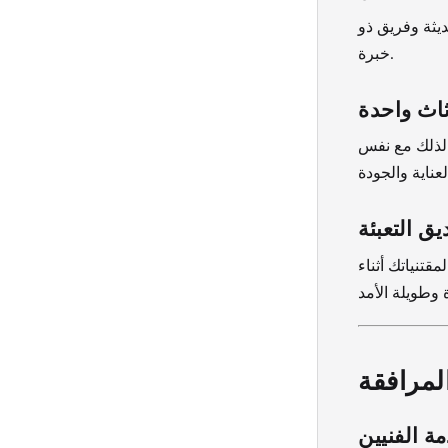
يثة وفريق ذو
خبرة.
اث واحدة
لذلك مع نفس
ق التعبئة
قتنياتك أثناء
لمرافقة