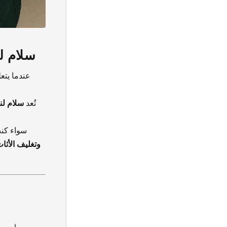
سلام ل
عندما يتع
تُعد
سلام لنق
سواء كن
وتغليف الأثا