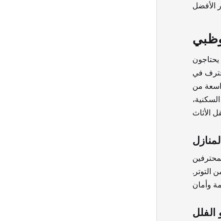
وظبي
يحتاجون
محترف في
واسعة من
السكنية،
منازل
محترفين
 التوتر.
الفلل