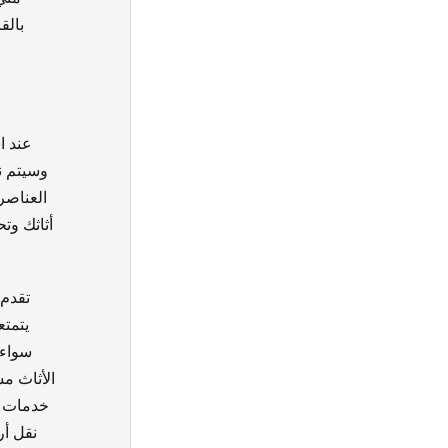
بالق
عند ا
وسيتم ن
العناصر
أثاثك وت
تقدم 
يتمتع
سواء 
الأثاث م
خدمات ن
نقل أر