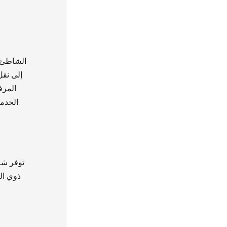
الشاطئ 
إلى نقل
المرف
الخدما
توفر شر
ذوي ال