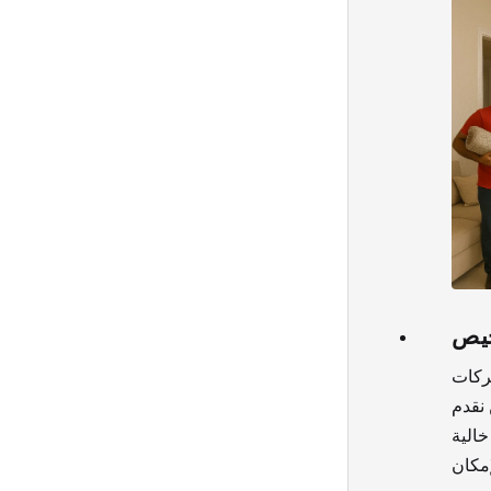
خيص
ركات
 نقدم
خالية