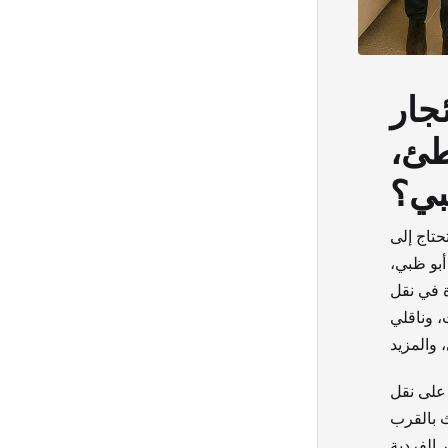
جار
طئ،
بي؟
حتاج إلى
أبو ظبي،
ة في نقل
، وناقلي
على نقل
ث بالقرب
 الفردية