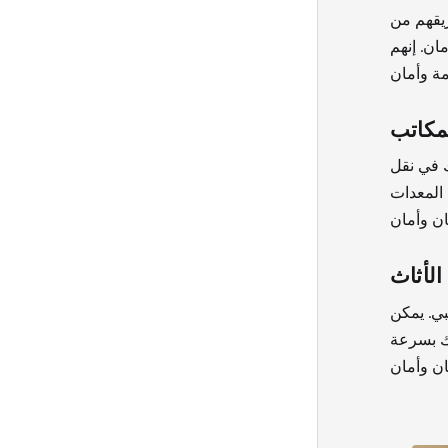
ريقهم من
ان. إنهم
مكاتب
 في نقل
المعدات
الأثاث
بي. يمكن
ك بسرعة