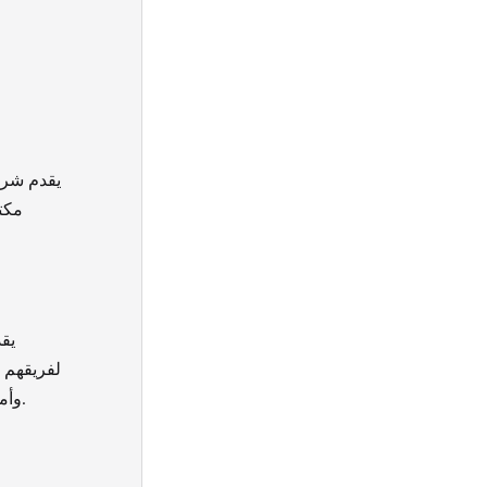
يقدم شرك
مكت
يق
لفريقهم 
وأمان. إنهم يستخدمون أحدث المعدات والتقنيات لضمان نقل متعلقاتك بأمان وأمان.